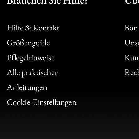
Hilfe & Kontakt
Bon 
Größenguide
Unse
Bon
Pflegehinweise
Kun
Clic
Alle praktischen
Rech
Bon
Anleitungen
Gen
Cookie-Einstellungen