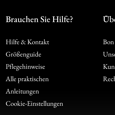
Brauchen Sie Hilfe?
Übe
Hilfe & Kontakt
Bon 
Größenguide
Unse
Bon
Pflegehinweise
Kun
Clic
Alle praktischen
Rech
Bon
Anleitungen
Gen
Cookie-Einstellungen