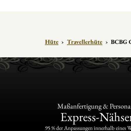
Hüte
›
Travellerhüte
›
BCBG C
Maßanfertigung & Personal
Express-Nähser
95 % der Anpassungen innerhalb eines 