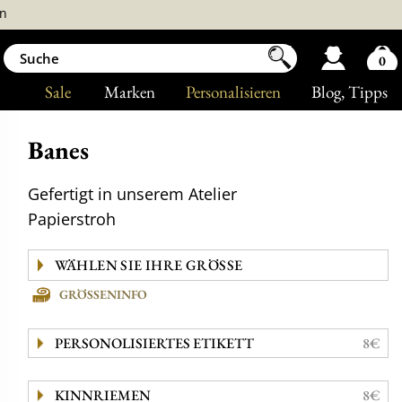
n
0
Sale
Marken
Personalisieren
Blog
, Tipps
Banes
Gefertigt in unserem Atelier
Papierstroh
GRÖSSENINFO
PERSONOLISIERTES ETIKETT
8€
KINNRIEMEN
8€