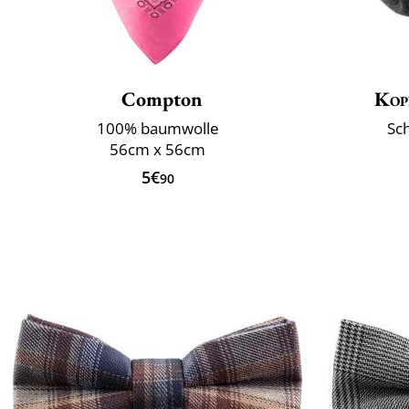
Compton
Kop
100% baumwolle
Sch
56cm x 56cm
5€
90