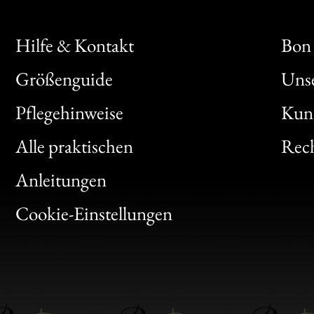
Hilfe & Kontakt
Bon 
Größenguide
Unse
Bon
Pflegehinweise
Kun
Clic
Alle praktischen
Rech
Bon
Anleitungen
Gen
Cookie-Einstellungen