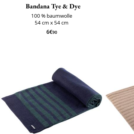
Bandana Tye & Dye
100 % baumwolle
54 cm x 54 cm
6€
90