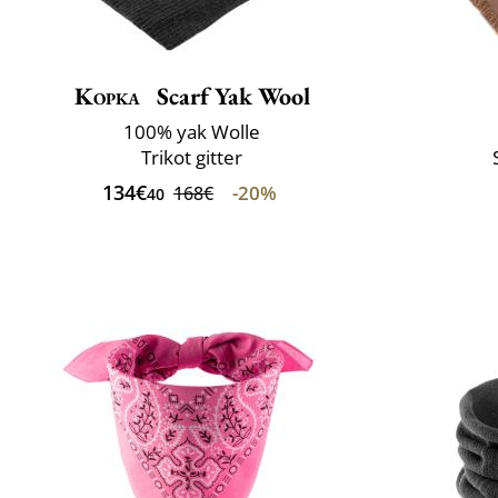
Kopka
Scarf Yak Wool
100% yak Wolle
Trikot gitter
134€
-20%
168€
40