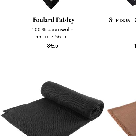
Foulard Paisley
Stetson
100 % baumwolle
56 cm x 56 cm
8€
90