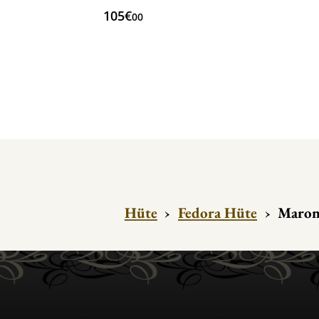
105€
00
Hüte
›
Fedora Hüte
›
Maron