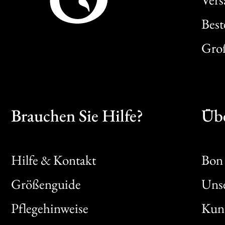
Best
Gro
Brauchen Sie Hilfe?
Übe
Hilfe & Kontakt
Bon 
Größenguide
Unse
Bon
Pflegehinweise
Kun