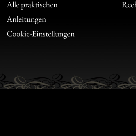
Clic
Alle praktischen
Rech
Bon
Anleitungen
Gen
Cookie-Einstellungen