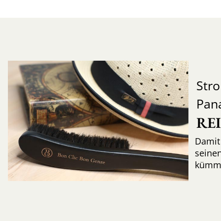
Str
Pan
RE
Damit 
seinen
kümme