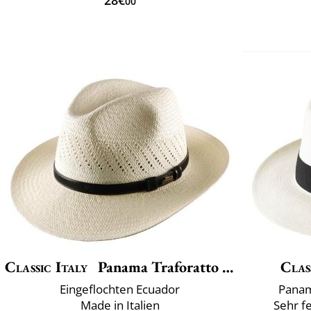
00
Classic Italy
Panama Traforatto Belt
Clas
Eingeflochten Ecuador
Panam
Made in Italien
Sehr f