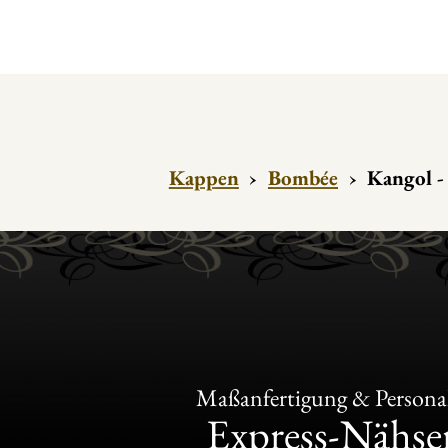
Kappen
›
Bombée
›
Kangol -
Maßanfertigung & Personal
Express-Nähser