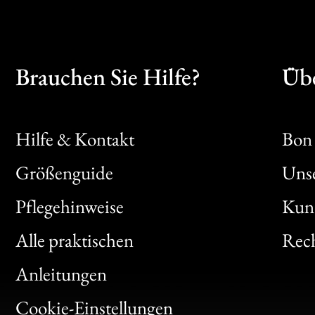
Brauchen Sie Hilfe?
Übe
Hilfe & Kontakt
Bon 
Größenguide
Unse
Bon
Pflegehinweise
Kun
Clic
Alle praktischen
Rech
Bon
Anleitungen
Gen
Cookie-Einstellungen