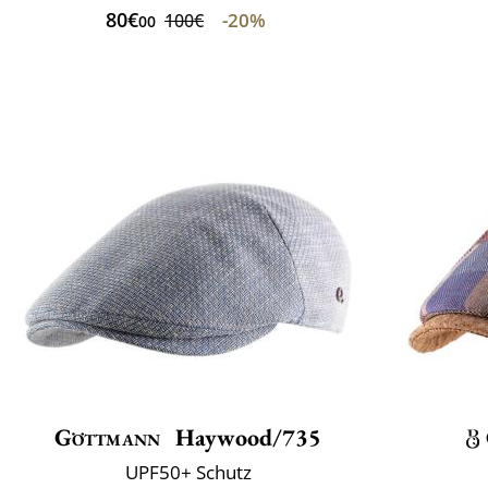
80€
-20%
100€
00
Göttmann
Haywood/735
UPF50+ Schutz