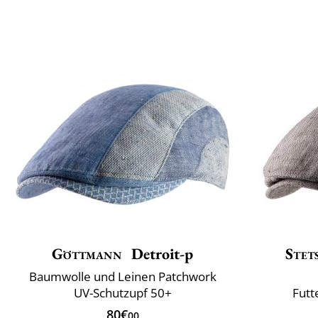
Göttmann
Detroit-p
Stet
Baumwolle und Leinen Patchwork
UV-Schutzupf 50+
Futt
80€
00