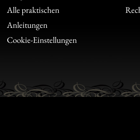
Clic
Alle praktischen
Rech
Bon
Anleitungen
Gen
Cookie-Einstellungen