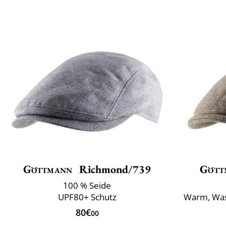
Göttmann
Richmond/739
Gött
100 % Seide
UPF80+ Schutz
Warm, Was
80€
00