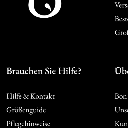
Ver
Best
Gro
Brauchen Sie Hilfe?
Übe
Hilfe & Kontakt
Bon 
Größenguide
Unse
Bon
Pflegehinweise
Kun