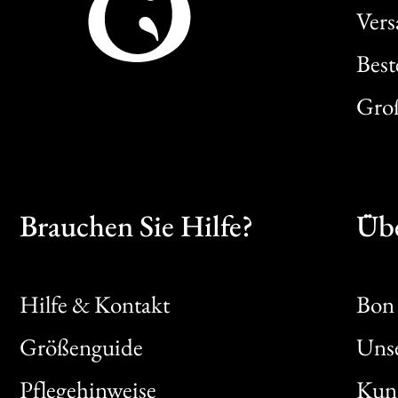
Ver
Best
Gro
Brauchen Sie Hilfe?
Übe
Hilfe & Kontakt
Bon 
Größenguide
Unse
Bon
Pflegehinweise
Kun