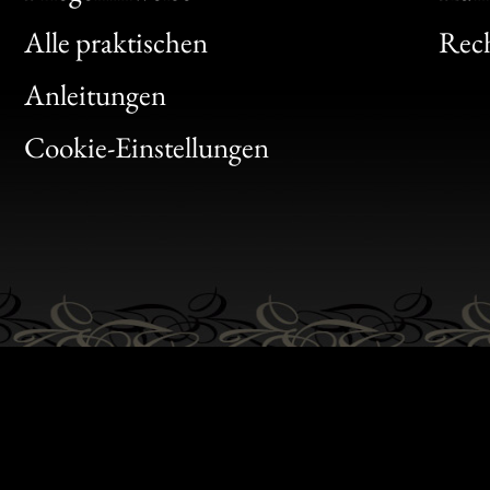
Clic
Alle praktischen
Rech
Bon
Anleitungen
Gen
Cookie-Einstellungen