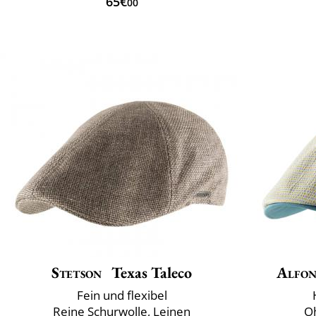
65€
00
Stetson
Texas Taleco
Alfon
Fein und flexibel
Reine Schurwolle, Leinen
Oh